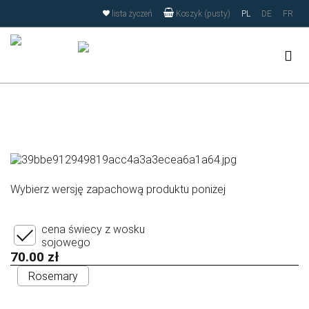
Strona korzysta z plików cookies w celu realizacji usług i
lista życzeń
PL
DE
FR
Koszyk (pusty)
zgodnie z
Polityką Plików Cookies
oraz
RODO
. Możesz określić
warunki przechowywania lub dostępu do plików cookies w
Twojej przeglądarce.
Zamknij
Wybierz wersję zapachową produktu poniżej
cena świecy z wosku
sojowego
70.00 zł