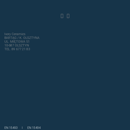
Ivory Ceramics
BARTĄG / K. OLSZTYNA
UL. MIĘTOWA 51
10-687 OLSZTYN
TEL. 89 677 21 83
EN 15493 I EN 15494