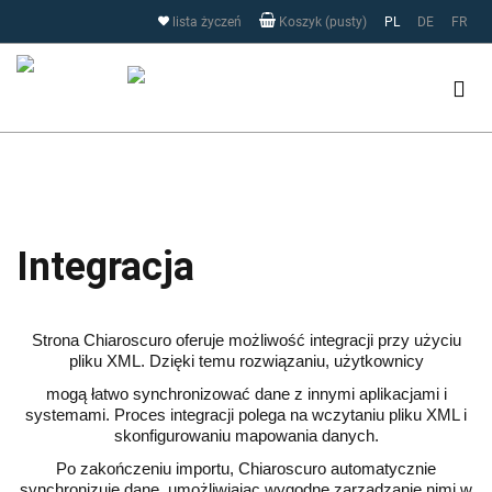
Strona korzysta z plików cookies w celu realizacji usług i
lista życzeń
PL
DE
FR
Koszyk (pusty)
zgodnie z
Polityką Plików Cookies
oraz
RODO
. Możesz określić
warunki przechowywania lub dostępu do plików cookies w
Twojej przeglądarce.
Zamknij
Integracja
Strona Chiaroscuro oferuje możliwość integracji przy użyciu
pliku XML. Dzięki temu rozwiązaniu, użytkownicy
mogą łatwo synchronizować dane z innymi aplikacjami i
systemami. Proces integracji polega na wczytaniu pliku XML i
skonfigurowaniu mapowania danych.
Po zakończeniu importu, Chiaroscuro automatycznie
synchronizuje dane, umożliwiając wygodne zarządzanie nimi w