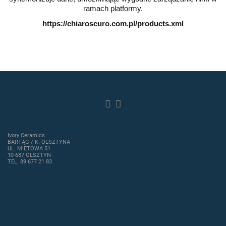
ramach platformy.
https://chiaroscuro.com.pl/products.xml
Ivory Ceramics
BARTĄG / K. OLSZTYNA
UL. MIĘTOWA 51
10-687 OLSZTYN
TEL. 89 677 21 83