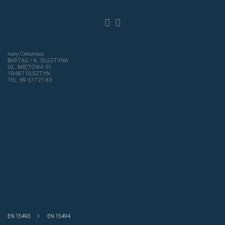
Ivory Ceramics
BARTĄG / K. OLSZTYNA
UL. MIĘTOWA 51
10-687 OLSZTYN
TEL. 89 677 21 83
EN 15493 I EN 15494