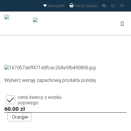
Strona korzysta z plików cookies w celu realizacji usług i
lista życzeń
PL
DE
FR
Koszyk (pusty)
zgodnie z
Polityką Plików Cookies
oraz
RODO
. Możesz określić
warunki przechowywania lub dostępu do plików cookies w
Twojej przeglądarce.
Zamknij
Wybierz wersję zapachową produktu poniżej
cena świecy z wosku
sojowego
60.00 zł