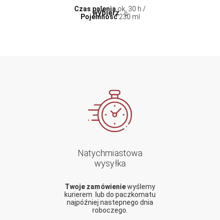
Czas palenia
ok. 30 h /
wybierz
Pojemność
230 ml
Natychmiastowa
wysyłka
Twoje zamówienie
wyślemy
kurierem lub do paczkomatu
najpóźniej nastepnego dnia
roboczego.