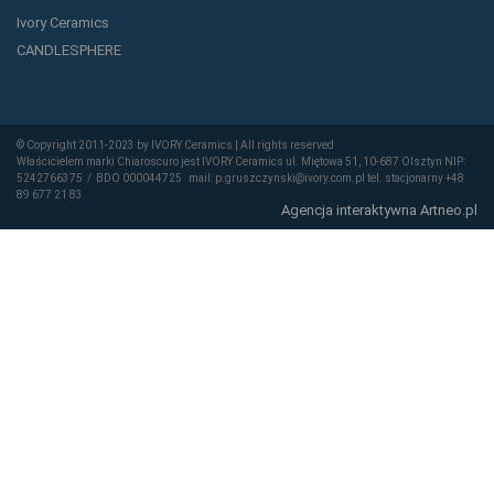
Ivory Ceramics
CANDLESPHERE
© Copyright 2011-2023 by IVORY Ceramics | All rights reserved
Właścicielem marki Chiaroscuro jest IVORY Ceramics ul. Miętowa 51, 10-687 Olsztyn NIP:
5242766375 / BDO 000044725 mail: p.gruszczynski@ivory.com.pl tel. stacjonarny +48
89 677 21 83
Agencja interaktywna
Artneo.pl