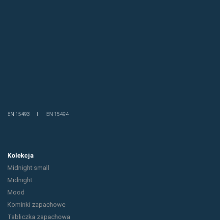
EN 15493 I EN 15494
Kolekcja
Midnight small
Midnight
Mood
Kominki zapachowe
Tabliczka zapachowa