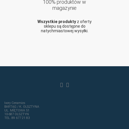
100% produktów w
magazynie
Wszystkie produkty
z oferty
sklepu są dostępne do
natychmiastowej wysyłki.
Ivory Ceramics
BARTĄG / K. OLSZTYNA
UL. MIĘTOWA 51
10-687 OLSZTYN
TEL. 89 677 21 83