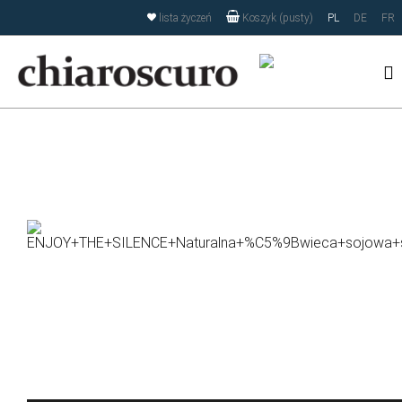
Strona korzysta z plików cookies w celu realizacji usług i
lista życzeń
PL
DE
FR
Koszyk (pusty)
zgodnie z
Polityką Plików Cookies
oraz
RODO
. Możesz określić
warunki przechowywania lub dostępu do plików cookies w
Twojej przeglądarce.
Zamknij