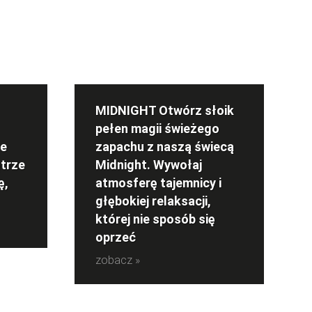
MIDNIGHT Otwórz słoik
pełen magii świeżego
re
zapachu z naszą świecą
trze
Midnight. Wywołaj
ę,
atmosferę tajemnicy i
głębokiej relaksacji,
której nie sposób się
oprzeć
zobacz »