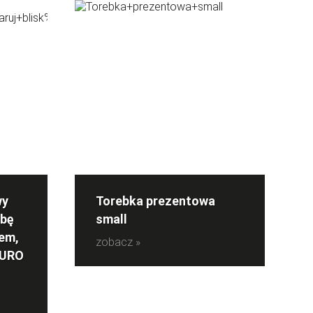
wy
Torebka prezentowa
obę
small
em,
zobacz »
CURO