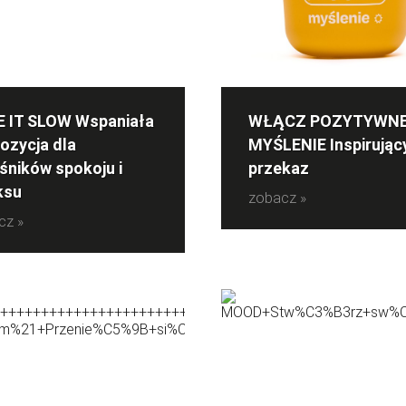
E IT SLOW Wspaniała
WŁĄCZ POZYTYWN
ozycja dla
MYŚLENIE Inspirując
śników spokoju i
przekaz
ksu
zobacz »
cz »