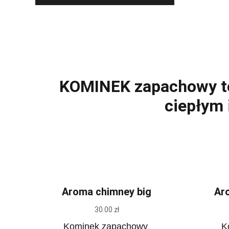
KOMINEK zapachowy to i
ciepłym
Aroma chimney big
Ar
30.00 zł
Kominek zapachowy
K