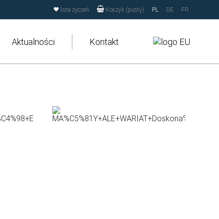
ki przechowywania lub dostępu do plików cookies w Twojej
lista życzeń
PL
DE
FR
Koszyk (pusty)
Aktualności
Kontakt