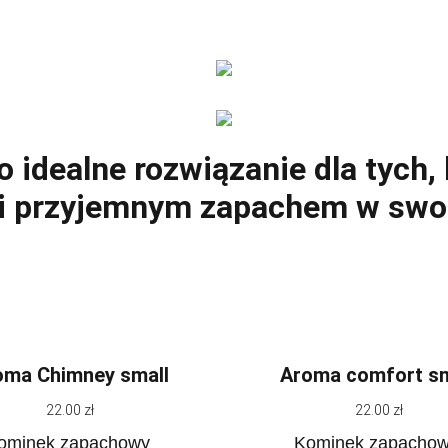
dealne rozwiązanie dla tych, 
 i przyjemnym zapachem w sw
oma Chimney small
Aroma comfort sm
22.00 zł
22.00 zł
ominek zapachowy
Kominek zapacho