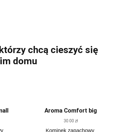
którzy chcą cieszyć się
oim domu
all
Aroma Comfort big
30.00 zł
wy
Kominek zapachowy