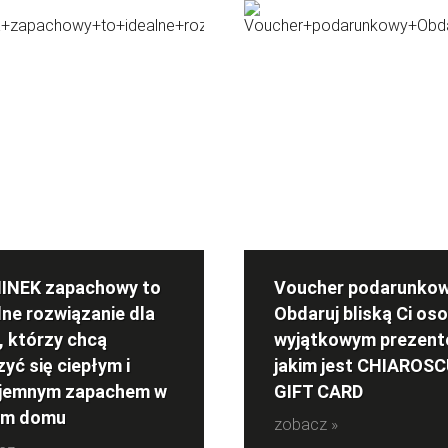
INEK zapachowy to
Voucher podarunko
lne rozwiązanie dla
Obdaruj bliską Ci os
, którzy chcą
wyjątkowym prezent
zyć się ciepłym i
jakim jest CHIAROS
yjemnym zapachem w
GIFT CARD
im domu
zobacz »