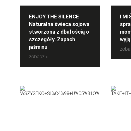
ENJOY THE SILENCE
I MI
Naturalna świeca sojowa
spra
stworzona z dbałością o
mome
szczegóły. Zapach
wyj
jaśminu
zoba
zobacz »