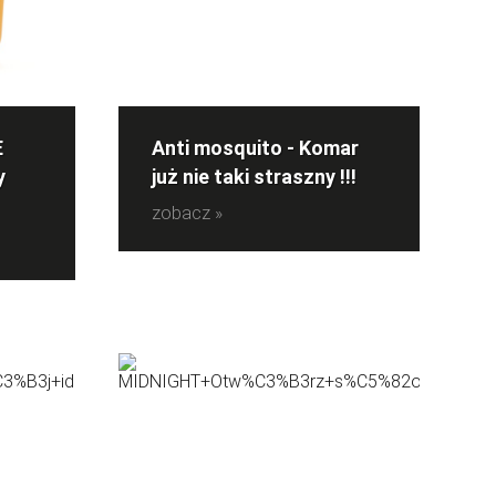
E
Anti mosquito - Komar
y
już nie taki straszny !!!
zobacz »