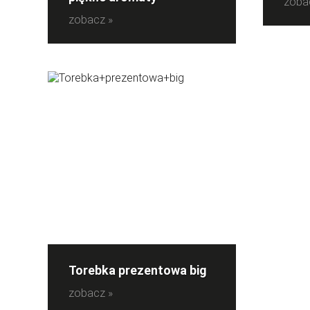
zoba
zobacz »
Torebka prezentowa big
zobacz »