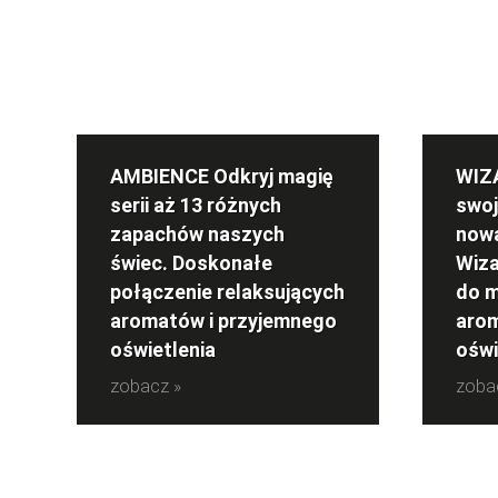
AMBIENCE Odkryj magię
WIZA
serii aż 13 różnych
swoj
zapachów naszych
nową
świec. Doskonałe
Wiza
połączenie relaksujących
do m
aromatów i przyjemnego
arom
oświetlenia
oświ
zobacz »
zoba