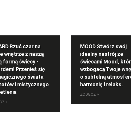
RD Rzuć czar na
MOOD Stwórz swój
e wnętrze z naszą
idealny nastrój ze
 formą świecy -
świecami Mood, któ
rdem! Przenieś się
wzbogacą Twoje wnę
agicznego świata
o subtelną atmosfer
atów i mistycznego
harmonię i relaks.
etlenia
zobacz »
cz »