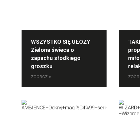
WSZYSTKO SIĘ UŁOŻY
TAK
Zielona świeca o
prop
zapachu słodkiego
miło
groszku
rela
zobacz »
zoba