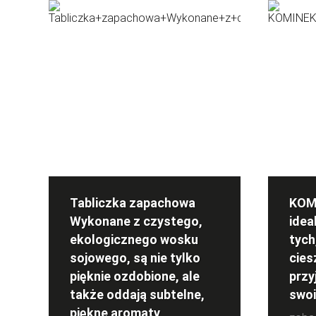
Tabliczka zapachowa
KOM
Wykonane z czystego,
idea
ekologicznego wosku
tych
sojowego, są nie tylko
cies
pięknie ozdobione, ale
prz
także oddają subtelne,
swo
piękne aromaty