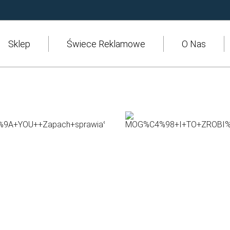
ie z
Polityką Plików Cookies
oraz
RODO
. Możesz określić warun
Sklep
Świece Reklamowe
O Nas