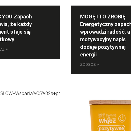
Ś YOU Zapach
MOGĘ I TO ZROBIĘ
wia, że każdy
Energetyczny zapac
nt staje się
wprowadzi radość, a
ątkowy
motywacyjny napis
dodaje pozytywnej
cz »
energii
zobacz »